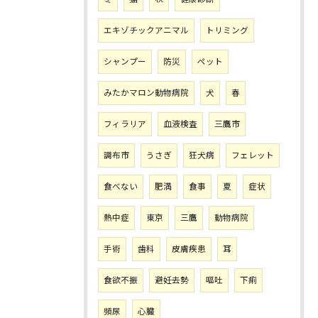
エキゾチックアニマル
トリミング
シャンプー
防災
ペット
みたかマロン動物病院
犬
春
フィラリア
血液検査
三鷹市
調布市
うさぎ
狂犬病
フェレット
食べない
肥満
食事
夏
症状
熱中症
東京
三鷹
動物病院
手術
歯科
皮膚疾患
耳
食欲不振
避妊去勢
嘔吐
下痢
頻尿
心臓