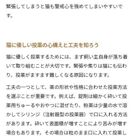
緊張してしまうと猫も警戒心を強めてしまいやすいで
チュールやおやつを使った猫投薬の新常識
す。
猫投薬に役立つチュールやおやつの活用術
猫が薬を食べない時のチュール選びのコツ
猫の投薬補助おやつで薬を楽しく与える方
猫に優しい投薬の心構えと工夫を知ろう
法
猫に優しく投薬するためには、まず飼い主自身が落ち着
猫の投薬用チュールの使い方と注意すべき
いて取り組むことが大切です。緊張や焦りは猫にも伝わ
点
り、投薬がますます難しくなる原因になります。
猫の好みに合わせたおやつ投薬の工夫
工夫の一つとして、薬の形状や性格に合わせた投薬方法
を選ぶことが重要です。例えば、錠剤は細かく砕いて投
薬用ちゅーるやおやつに混ぜたり、粉薬は少量の水で溶
かしてシリンジ（注射器型の投薬器）で口に入れる方法
があります。砕いて表面積が増すことにより苦みが増す
場合もあります。その場合は粒のまま口に入れて投薬し