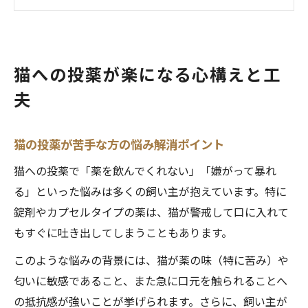
猫のストレスを軽減する投薬の基本マナー
猫投薬が楽になる飼い主の気持ちの持ち方
嫌がる猫に薬を飲ませる実践テクニック
猫への投薬が楽になる心構えと工
猫が薬を嫌がるときの対策と実践テクニッ
夫
ク
猫投薬で暴れる時の安全な押さえ方と工夫
猫の性格別に合う投薬方法の選び方
猫の投薬が苦手な方の悩み解消ポイント
猫投薬器やシリンジ活用の実践ポイント
猫への投薬で「薬を飲んでくれない」「嫌がって暴れ
猫の口に薬を入れる瞬間の成功コツ
る」といった悩みは多くの飼い主が抱えています。特に
錠剤やカプセルタイプの薬は、猫が警戒して口に入れて
錠剤が苦手な猫と向き合う飲ませ方の秘訣
もすぐに吐き出してしまうこともあります。
猫が錠剤薬を飲まない時の工夫と対処法
猫の錠剤投薬を成功させる細やかなコツ
このような悩みの背景には、猫が薬の味（特に苦み）や
匂いに敏感であること、また急に口元を触られることへ
猫投薬器やカプセルで錠剤を飲ませる方法
の抵抗感が強いことが挙げられます。さらに、飼い主が
猫の錠剤投薬時に嫌がられない工夫