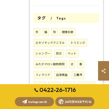
タグ
Tags
冬
猫
秋
健康診断
エキゾチックアニマル
トリミング
シャンプー
防災
ペット
みたかマロン動物病院
犬
春
フィラリア
血液検査
三鷹市
調布市
うさぎ
狂犬病
フェレット
0422-26-1716
食べない
肥満
食事
夏
症状
Instagram
24時間WEB予約
熱中症
東京
三鷹
動物病院