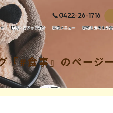
0422-26-1716
らせ
院長・スタッフ紹介
診療メニュー
繁殖をお考えの皆
犬の病気・治療
猫の病気・治療
グ『#食事』のページ
エキゾチック動物の病気・治療
予防医療／健康診断／避妊去勢手術