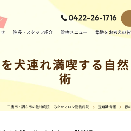
0422-26-1716
らせ
院長・スタッフ紹介
診療メニュー
繁殖をお考えの皆
犬の病気・治療
都を犬連れ満喫する自然
猫の病気・治療
術
エキゾチック動物の病気・治療
予防医療／健康診断／避妊去勢手術
三鷹市・調布市の動物病院｜みたかマロン動物病院
豆知識情報
春