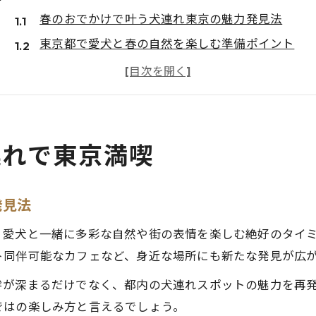
春のおでかけで叶う犬連れ東京の魅力発見法
東京都で愛犬と春の自然を楽しむ準備ポイント
春のおでかけにおすすめな犬と行ける東京散歩道
東京で春のおでかけを安全に楽しむ犬同伴マナー
愛犬と歩く東京の春自然スポット案内
東京都の春を感じる犬と歩けるおすすめ公園
連れで東京満喫
愛犬家に人気の春のおでかけ東京自然エリア活用
春のおでかけで感じる愛犬との時間
発見法
犬と一緒に春のおでかけ東京で味わう癒しの瞬間
、愛犬と一緒に多彩な自然や街の表情を楽しむ絶好のタイ
ト同伴可能なカフェなど、身近な場所にも新たな発見が広
絆が深まるだけでなく、都内の犬連れスポットの魅力を再
ではの楽しみ方と言えるでしょう。