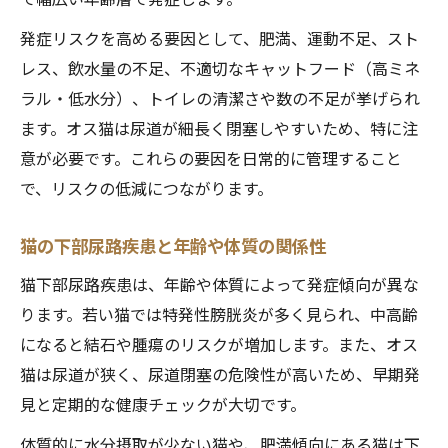
意点
発症リスクを高める要因として、肥満、運動不足、スト
ウェットフードが猫下部尿路疾患予防に果
レス、飲水量の不足、不適切なキャットフード（高ミネ
たす役割
ラル・低水分）、トイレの清潔さや数の不足が挙げられ
猫下部尿路疾患とおやつの適切な与え方の
ます。オス猫は尿道が細長く閉塞しやすいため、特に注
コツ
意が必要です。これらの要因を日常的に管理すること
猫下部尿路疾患の主な原因と症状とは
で、リスクの低減につながります。
猫下部尿路疾患の代表的な原因と予防方法
猫の下部尿路疾患と年齢や体質の関係性
猫の下部尿路疾患で見られる三大症状とは
何か
猫下部尿路疾患は、年齢や体質によって発症傾向が異な
猫下部尿路疾患の原因となるストルバイト
ります。若い猫では特発性膀胱炎が多く見られ、中高齢
結石
になると結石や腫瘍のリスクが増加します。また、オス
猫は尿道が狭く、尿道閉塞の危険性が高いため、早期発
生活習慣を見直して再発防止を目指す
見と定期的な健康チェックが大切です。
猫下部尿路疾患の再発予防は生活習慣改善
から
体質的に水分摂取が少ない猫や、肥満傾向にある猫は下