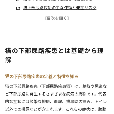
猫下部尿路疾患の主な種類と発症リスク
猫の下部尿路疾患と年齢や体質の関係性
猫下部尿路疾患発症の背景と現代的な課題
猫の下部尿路疾患の読み方や専門用語を解
説
猫の下部尿路疾患とは基礎から理
排尿の異変に気づくための観察ポイント
解
猫の排尿異常を見抜く観察のコツと注意点
血尿や頻尿など猫の下部尿路症状に注目
猫の下部尿路疾患時の行動サインを解説
猫の下部尿路疾患の定義と特徴を知る
猫のトイレ環境と排尿パターン変化の関係
猫の下部尿路疾患（下部尿路疾患猫）は、膀胱や尿道な
猫下部尿路疾患の初期症状を見逃さない方
ど下部尿路に発生するさまざまな病気の総称です。代表
法
的な症状には頻繁な排尿、血尿、排尿時の痛み、トイレ
以外での排尿などが含まれます。これらの症状は、膀胱
ストレスが猫の下部尿路に与える影響