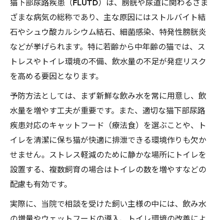
猫下部尿路疾患（FLUTD）は、膀胱や尿道に関わるさま
ざまな病気の総称であり、主な原因にはストルバイト結
石やシュウ酸カルシウム結石、細菌感染、特発性膀胱炎
などが挙げられます。特に若齢から中年齢の猫では、ス
トレスやトイレ環境の不備、飲水量の不足が発症リスク
を高める要因となります。
予防方法としては、まず新鮮な飲み水を常に用意し、飲
水量を増やす工夫が重要です。また、適切な猫下部尿路
疾患対応のキャットフード（療法食）を選ぶことや、ト
イレを清潔に保ち猫が快適に排泄できる環境作りも欠か
せません。ストレス軽減のために静かな場所にトイレを
設置する、複数飼育の場合はトイレの数を増やすなどの
配慮も有効です。
実際に、当院で相談を受けた飼い主様の中には、飲み水
の増量やウェットフードの導入、トイレ環境の改善によ