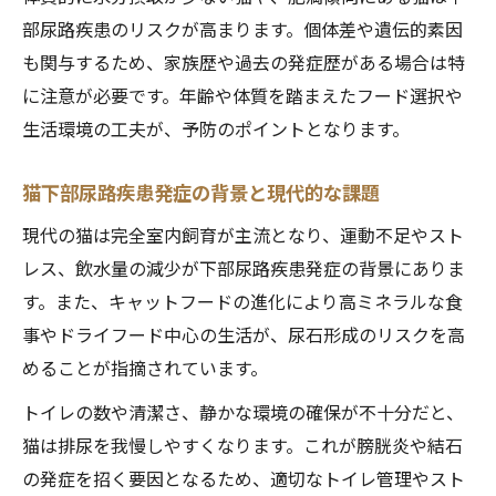
部尿路疾患のリスクが高まります。個体差や遺伝的素因
猫のトイレ環境見直しと下部尿路疾患予防
も関与するため、家族歴や過去の発症歴がある場合は特
猫の食事管理で下部尿路疾患リスクを下げ
に注意が必要です。年齢や体質を踏まえたフード選択や
る方法
生活環境の工夫が、予防のポイントとなります。
肥満対策が猫下部尿路疾患の再発防止に有
効
猫下部尿路疾患発症の背景と現代的な課題
猫下部尿路疾患再発防止のための水分摂取
現代の猫は完全室内飼育が主流となり、運動不足やスト
工夫
レス、飲水量の減少が下部尿路疾患発症の背景にありま
す。また、キャットフードの進化により高ミネラルな食
事やドライフード中心の生活が、尿石形成のリスクを高
めることが指摘されています。
トイレの数や清潔さ、静かな環境の確保が不十分だと、
猫は排尿を我慢しやすくなります。これが膀胱炎や結石
の発症を招く要因となるため、適切なトイレ管理やスト