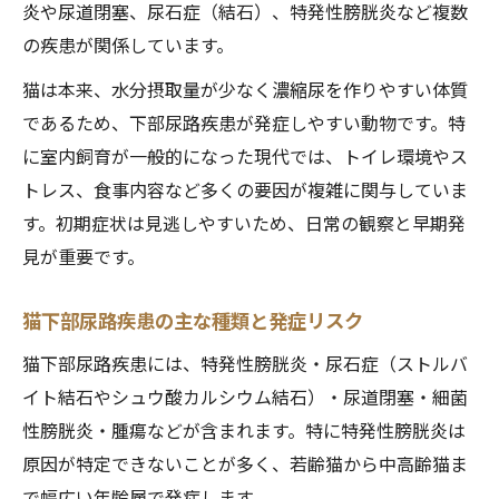
炎や尿道閉塞、尿石症（結石）、特発性膀胱炎など複数
猫の下部尿路疾患とストレス要因の関係
の疾患が関係しています。
生活環境の変化が猫の下部尿路に及ぼす影
響
猫は本来、水分摂取量が少なく濃縮尿を作りやすい体質
であるため、下部尿路疾患が発症しやすい動物です。特
猫のストレス軽減が下部尿路疾患予防の鍵
に室内飼育が一般的になった現代では、トイレ環境やス
猫下部尿路疾患とストルバイト結石の発症
トレス、食事内容など多くの要因が複雑に関与していま
要因
す。初期症状は見逃しやすいため、日常の観察と早期発
猫の多頭飼いや騒音が下部尿路症状を悪化
見が重要です。
させる理由
フード選びで気をつけたい猫の予防法
猫下部尿路疾患の主な種類と発症リスク
猫下部尿路疾患に配慮したキャットフード
猫下部尿路疾患には、特発性膀胱炎・尿石症（ストルバ
選び
イト結石やシュウ酸カルシウム結石）・尿道閉塞・細菌
猫の下部尿路疾患予防に適した成分とフー
性膀胱炎・腫瘍などが含まれます。特に特発性膀胱炎は
ド特徴
原因が特定できないことが多く、若齢猫から中高齢猫ま
猫の下部尿路疾患向けフードの選び方と注
で幅広い年齢層で発症します。