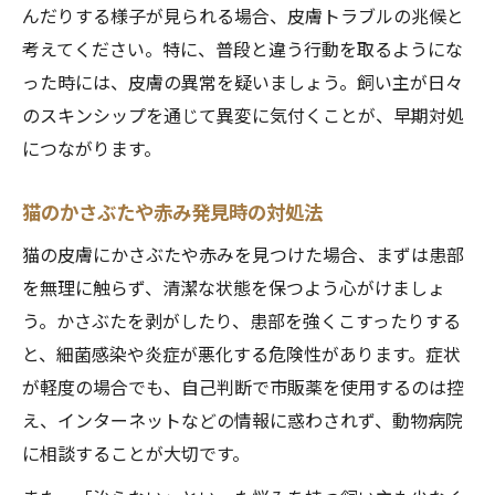
猫のストレス軽減で皮膚炎を防ぐ生活習慣
んだりする様子が見られる場合、皮膚トラブルの兆候と
猫皮膚炎予防に有効な遊び方や接し方
考えてください。特に、普段と違う行動を取るようにな
猫アレルギー性皮膚炎対策の環境調整法
った時には、皮膚の異常を疑いましょう。飼い主が日々
猫が安心できる空間作りと予防ケア
のスキンシップを通じて異変に気付くことが、早期対処
につながります。
猫ストレス性皮膚炎の早期発見ポイント
自然治癒は可能？猫の皮膚炎考察
猫のかさぶたや赤み発見時の対処法
猫皮膚炎の自然治癒力と注意点を解説
猫の皮膚にかさぶたや赤みを見つけた場合、まずは患部
猫皮膚炎自然治癒のリスクと見極め方
を無理に触らず、清潔な状態を保つよう心がけましょ
猫の脱毛や赤みのケアポイントを紹介
う。かさぶたを剥がしたり、患部を強くこすったりする
猫皮膚炎で毛が抜ける時の正しいケア法
と、細菌感染や炎症が悪化する危険性があります。症状
猫の赤み対策に役立つ家庭でのケア方法
が軽度の場合でも、自己判断で市販薬を使用するのは控
猫の皮膚炎薬やサプリの使い方と注意事項
え、インターネットなどの情報に惑わされず、動物病院
猫皮膚炎で悪化を防ぐ日常の工夫ポイント
に相談することが大切です。