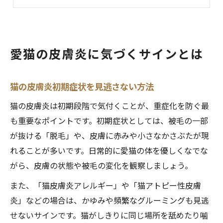
猫の皮膚病早期発見のための観察ポイント
かゆみやかさぶたから探る猫の症状
猫のかゆみ反応で分かる皮膚炎の特徴
愛猫の皮膚炎に気づくサインとは
猫の皮膚病でよく出るかさぶたの見分け方
猫皮膚炎時の毛が抜ける症状の原因
猫の皮膚炎初期症状を見逃さない方法
猫が舐めすぎる時の皮膚炎チェック方法
皮膚炎になる猫の主な原因を徹底解説
猫の皮膚炎は初期段階で気付くことが、重症化を防ぐ最
も重要なポイントです。初期症状としては、被毛の一部
猫皮膚炎のアレルギーやストレス要因
が抜ける「脱毛」や、皮膚に赤みや小さなかさぶたが現
猫皮膚炎原因となる寄生虫や感染症
れることが多いです。日常的に愛猫の体を優しくなでな
猫アトピー性皮膚炎のリスクと予防策
がら、皮膚の状態や被毛の変化を観察しましょう。
猫の食物アレルギーが皮膚炎に与える影響
また、「猫皮膚炎アレルギー」や「猫アトピー性皮膚
環境変化で猫皮膚炎が起こる理由
炎」などの場合は、かゆみや頻繁なグルーミングも見逃
猫のストレス性皮膚炎を予防する方法
せないサインです。猫がしきりに同じ場所を舐めたり噛