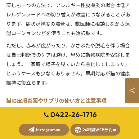
直しも一つの方法で、アレルギー性皮膚炎の場合は低ア
レルゲンフードへの切り替えが改善につながることがあ
ります。症状が軽度の場合は、獣医師に相談しながら保
湿ローションなどを使うことも選択肢です。
ただし、赤みが広がったり、かさぶたや脱毛を伴う場合
は自己判断でのケアは避け、早めに動物病院を受診しま
しょう。「家庭で様子を見ていたら悪化してしまった」
というケースも少なくありません。早期対応が猫の健康
維持に役立ちます。
猫の皮膚炎薬やサプリの使い方と注意事項
猫の皮膚炎治療で使われる薬には、外用薬（塗り薬）・
0422-26-1716
内服薬・サプリメントなどがあります。薬の種類や投与
Instagram
24時間WEB予約
方法は症状や原因によって異なるため、獣医師の指示に