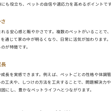
ペットとの相性を見極めるチェックリスト
時にも役立ち、ペットの自信や適応力を高めるポイントで
後悔しない多頭飼いのための心構えと準備
ペット多頭飼いで後悔しないための心得
かさ
多頭飼いに必要な準備と心構えのポイント
まれる安心感と賑やかさです。複数のペットがいることで
多頭飼い 後悔しないための生活設計術
らを通じて家の中が明るくなり、日常に活気が加わります
ペットのための環境整備と家族の協力体制
るのが特徴です。
犬同士の相性やトラブル回避のコツを解説
ペット多頭飼いで犬同士の相性を見極める方法
成長
多頭飼いで役立つトラブル回避の具体策
や成長を実感できます。例えば、ペットごとの性格や体調
犬多頭飼いで起こりがちな問題点と対策
めの工夫や、しつけの方法を工夫することで、問題解決力や
ペットの性格差によるトラブルを予防する工夫
強固にし、豊かなペットライフへとつながります。
犬多頭飼いオス同士の場合の注意点
ペット多頭飼いの平和を保つためのルール