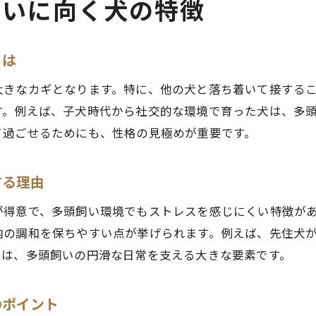
飼いに向く犬の特徴
多頭飼いに適した人と向いていない人の心理
多頭飼いする人の心理とペットへの愛情
ペット多頭飼いで求められる心のゆとり
とは
多頭飼いに適した性格や生活スタイルを解説
大きなカギとなります。特に、他の犬と落ち着いて接する
ペット多頭飼いを楽しむための自己分析法
す。例えば、子犬時代から社交的な環境で育った犬は、多
法律やルールから考える多頭飼いのポイント
て過ごせるためにも、性格の見極めが重要です。
ペット多頭飼いの法律や飼育ルールの基礎知識
する理由
犬多頭飼い何匹まで法律で定められているか
ペット飼育時に守るべきマナーやルール
が得意で、多頭飼い環境でもストレスを感じにくい特徴が
ペット多頭飼いで気をつけたい飼育制限
内の調和を保ちやすい点が挙げられます。例えば、先住犬
さは、多頭飼いの円滑な日常を支える大きな要素です。
法律を守った安心のペット多頭飼いを目指して
のポイント