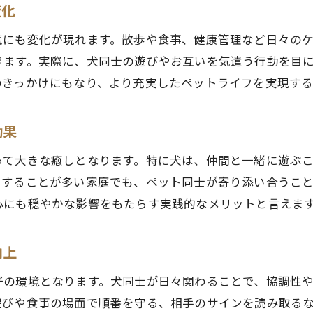
変化
ペット同士を仲良くさせるための実践法
気にも変化が現れます。散歩や食事、健康管理など日々の
ペット多頭飼い成功のための仲良くさせるコツ
きます。実際に、犬同士の遊びやお互いを気遣う行動を目
犬同士を仲良くさせる実践的な方法とは
のきっかけにもなり、より充実したペットライフを実現する
多頭飼いでペット同士の信頼関係を築く工夫
多頭飼い 犬 仲良くさせるには適切な環境作りから
効果
ペットの性格に合わせた仲裁とサポートの方法
って大きな癒しとなります。特に犬は、仲間と一緒に遊ぶ
多頭飼いで起きやすいトラブルの予防策
にすることが多い家庭でも、ペット同士が寄り添い合うこ
多頭飼いに向かない犬や性格の見極め方
心にも穏やかな影響をもたらす実践的なメリットと言えま
多頭飼いに向かない犬の特徴と見極め方
ペット多頭飼いで注意すべき性格タイプ
向上
多頭飼いに向いていない犬のサインとは何か
好の環境となります。犬同士が日々関わることで、協調性
多頭飼いに向かない犬を選ばないためのポイント
遊びや食事の場面で順番を守る、相手のサインを読み取る