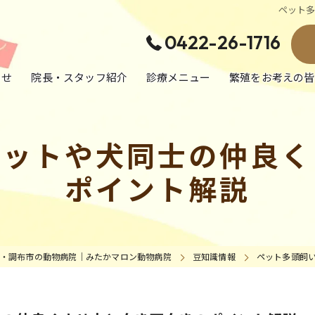
ペット
0422-26-1716
らせ
院長・スタッフ紹介
診療メニュー
繁殖をお考えの皆
犬の病気・治療
リットや犬同士の仲良く
猫の病気・治療
ポイント解説
エキゾチック動物の病気・治療
予防医療／健康診断／避妊去勢手術
・調布市の動物病院｜みたかマロン動物病院
豆知識情報
ペット多頭飼