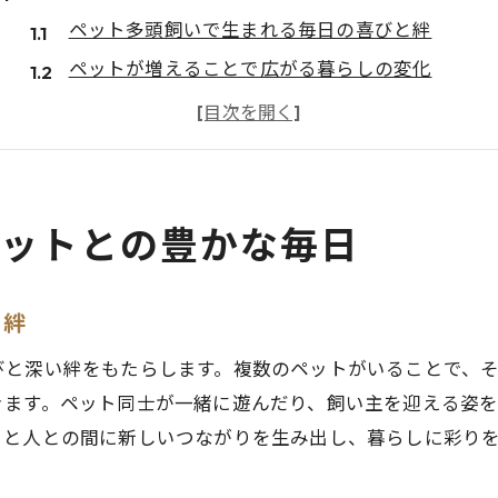
ペット多頭飼いで生まれる毎日の喜びと絆
ペットが増えることで広がる暮らしの変化
ペット同士の関わりがもたらす癒しの効果
多頭飼いがペットにもたらす社会性の向上
ペット多頭飼いで感じる安心感と賑やかさ
ペット多頭飼い生活で得られる学びと成長
ペットとの豊かな毎日
性格別で考える多頭飼いに向く犬の特徴
ペット多頭飼いに向いている犬の性格とは
と絆
協調性が高いペットが多頭飼いで活躍する理由
びと深い絆をもたらします。複数のペットがいることで、
多頭飼いに向いてる犬の特徴と選び方のポイント
きます。ペット同士が一緒に遊んだり、飼い主を迎える姿
穏やかな性格のペットが多頭飼いでなじむ秘訣
トと人との間に新しいつながりを生み出し、暮らしに彩り
多頭飼いに適した犬種や性格の見極め方
ペット多頭飼い成功のための性格チェック法