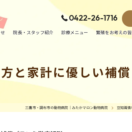
0422-26-1716
らせ
院長・スタッフ紹介
診療メニュー
繁殖をお考えの皆
犬の病気・治療
猫の病気・治療
び方と家計に優しい補償
エキゾチック動物の病気・治療
予防医療／健康診断／避妊去勢手術
三鷹市・調布市の動物病院｜みたかマロン動物病院
豆知識情