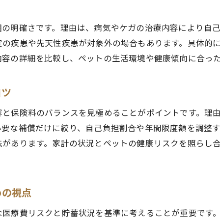
必要か悩む方へ伝えたいペット保険の魅力
ペット保険がもたらす安心の具体例を解説
囲の明確さです。理由は、病気やケガの治療内容により自
ペット保険必要か迷う方に伝えたい利点
定の疾患や先天性疾患が対象外の場合もあります。具体的
ペット保険加入で後悔しない選び方の秘訣
内容の詳細を比較し、ペットの生活環境や健康傾向に合っ
口コミで分かるペット保険の役立つポイント
ペットの医療費を抑える補償プラン徹底解説
コツ
ペット保険の補償で医療費負担を軽減する方法
容と保険料のバランスを見極めることがポイントです。理
ペット保険比較で分かる補償範囲の違い
必要な補償だけに絞り、自己負担割合や年間限度額を調整
ペット保険の支払限度額を賢く見極める方法
法があります。家計の状況とペットの健康リスクを照らし
ペット保険の補償内容と家計負担の関係を詳しく解
後悔しないためのペット保険比較ポイント
ペット保険比較の重要チェックポイント
めの視点
ペット保険ランキングを活用した比較方法
な医療費リスクと貯蓄状況を基準に考えることが重要です