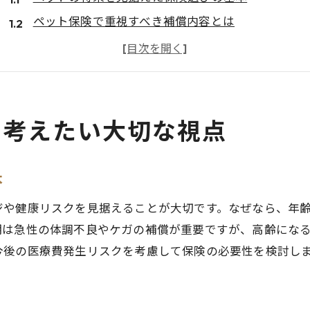
ペット保険で重視すべき補償内容とは
家計とペット保険のバランスを考えるコツ
ペット保険加入が必要かを判断するための視点
口コミで見るペット保険の特徴と注意点
ペット保険ランキングと選び方の傾向を解説
に考えたい大切な視点
家計に優しいペット保険の選び方とは
ペット保険で節約できるポイントを紹介
本
家計に優しいペット保険の見分け方
ジや健康リスクを見据えることが大切です。なぜなら、年
ペット保険比較で分かる費用の違いと理由
期は急性の体調不良やケガの補償が重要ですが、高齢にな
ペット保険料が高くならない工夫と方法
今後の医療費発生リスクを考慮して保険の必要性を検討し
ペットの年齢別に合う保険選びのポイント
ペット保険を無理なく続ける家計管理術