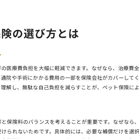
ペット保険を長く活用するための工夫
ペット保険選びで家計を守る実践的な方法
ペット保険の見直しタイミングと注意点
保険の選び方とは
ペット保険比較から学ぶ賢い更新のコツ
ペット保険で将来も安心するためのポイント
介
ガの医療費負担を大幅に軽減できます。なぜなら、治療費
。通院や手術にかかる費用の一部を保険会社がカバーして
を理解し、無駄な自己負担を減らすことが、ペット保険に
容と保険料のバランスを考えることが重要です。なぜなら
受けられないためです。具体的には、必要な補償だけを選