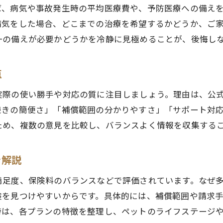
ペット保険やめた理由に学ぶ賢い選択術
ば、病気や事故発生時の平均医療費や、予防医療への備え
ペット保険の補償と保険料の違いを比較
病気をした場合、どこまでの治療を希望するかどうか、ご
一の備えが必要かどうかを冷静に見極めることが、後悔し
ペット保険どこがいいかを見極める視点
ペット保険のやめた理由から見える落とし穴
点
ペット保険やめた理由に見る注意点とは
ペット保険やめた経験者の後悔ポイント
実際の使い勝手や対応の質に注目しましょう。理由は、公
ペット保険比較で分かる落とし穴の回避法
続きの簡便さ」「補償範囲の分かりやすさ」「サポート対
ため、複数の意見を比較し、バランスよく情報を収集する
ペット保険加入前に知るべきリスク要因
ペット保険選びで避けたいトラブル事例
を解説
犬や猫に最適な保険選びのコツを紹介
ペット保険 犬・猫に合う補償内容の選び方
満足度、保険料のバランスなどで評価されています。なぜ
険を見つけやすいからです。具体的には、補償範囲や請求
ペット保険ランキングで選ぶ種別ごとの特徴
時は、各プランの特徴を整理し、ペットのライフステージ
この先も安心できるペット保険活用法