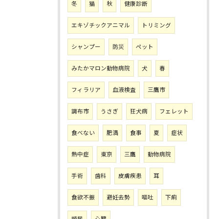
冬
猫
秋
健康診断
エキゾチックアニマル
トリミング
シャンプー
防災
ペット
みたかマロン動物病院
犬
春
フィラリア
血液検査
三鷹市
調布市
うさぎ
狂犬病
フェレット
食べない
肥満
食事
夏
症状
熱中症
東京
三鷹
動物病院
手術
歯科
皮膚疾患
耳
食欲不振
避妊去勢
嘔吐
下痢
頻尿
心臓