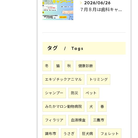
2026/06/26
７月８月は歯科キャンペーン🦷
タグ
Tags
冬
猫
秋
健康診断
エキゾチックアニマル
トリミング
シャンプー
防災
ペット
みたかマロン動物病院
犬
春
フィラリア
血液検査
三鷹市
調布市
うさぎ
狂犬病
フェレット