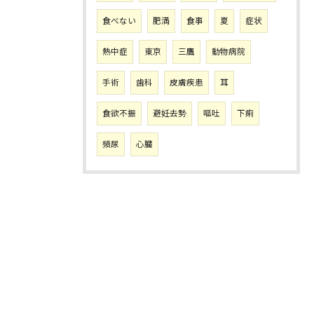
食べない
肥満
食事
夏
症状
熱中症
東京
三鷹
動物病院
手術
歯科
皮膚疾患
耳
食欲不振
避妊去勢
嘔吐
下痢
頻尿
心臓