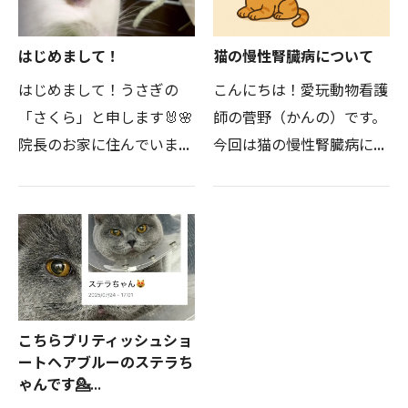
も…
はじめまして！
猫の慢性腎臓病について
はじめまして！うさぎの
こんにちは！愛玩動物看護
「さくら」と申します🐰🌸
師の菅野（かんの）です。
院長のお家に住んでいます
今回は猫の慢性腎臓病につ
🏡たまーに先生と出勤して
いて！ねこちゃんの飼い主
ますので、非常勤の病院ス
さんは、ねこちゃんは腎臓
タッフです🌰👏笑名付け親
が悪くなりやすいと聞いた
は先生の娘さん👧🏻桜の時
ことがあるかと思います。
期が誕生日なので、「さく
うちのねこちゃん（の…
ら」と…
こちらブリティッシュショ
ートヘアブルーのステラち
ゃんです💁‍...