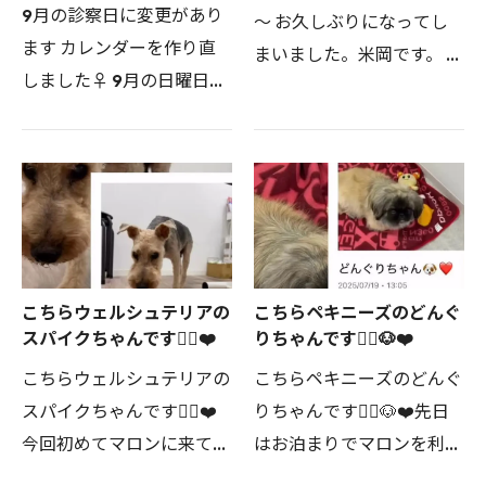
9月の診察日に変更があり
～ お久しぶりになってし
ます カレンダーを作り直
まいました。米岡です。 先
しました♀ 9月の日曜日診
日、当院で人工授精して産
察は、 第1日曜日が午前の
まれたトイプードルの赤ち
み 第3日曜日は終日診察 と
ゃんが初回ワクチンを打ち
なります 病院の都合で、
にいらっしゃったのでご紹
第３土曜日は午後のみの診
介します。 こちら、排…
察となります♀ 土曜の午…
こちらウェルシュテリアの
こちらペキニーズのどんぐ
スパイクちゃんです💁‍♀️❤️
りちゃんです💁‍♀️🐶❤️
こちらウェルシュテリアの
こちらペキニーズのどんぐ
スパイクちゃんです💁‍♀️❤️
りちゃんです💁‍♀️🐶❤️先日
今回初めてマロンに来てく
はお泊まりでマロンを利用
ださいました♪今月8月に
してくださいました🥰今回