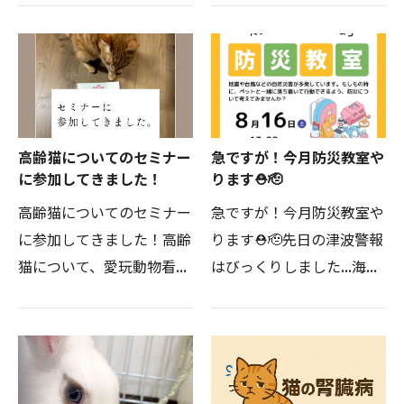
海外へ移住するんだそうで
はシャンプーとトリミング
す😳その前にもう一度スパ
を希望とのことで、先天性
イクちゃんをかっこよくし
心疾患を持っているどんぐ
たいとまた予約をしてく
りちゃんと飼い主様の不…
だ…
高齢猫についてのセミナー
急ですが！今月防災教室や
に参加してきました！
ります⛑️🫡
高齢猫についてのセミナー
急ですが！今月防災教室や
に参加してきました！高齢
ります⛑️🫡先日の津波警報
猫について、愛玩動物看護
はびっくりしました…海沿
師として、いち高齢猫飼い
いに住む方々、海沿いにお
主として、大変学びのある
出かけだった方、とっても
時間でした✨ねこさんと飼
怖かっただろうなと🥺津波
い主さんに、より良い獣医
警報で避難した先が暑くて
療の提供ができるよう、…
熱中症になるなんてこと