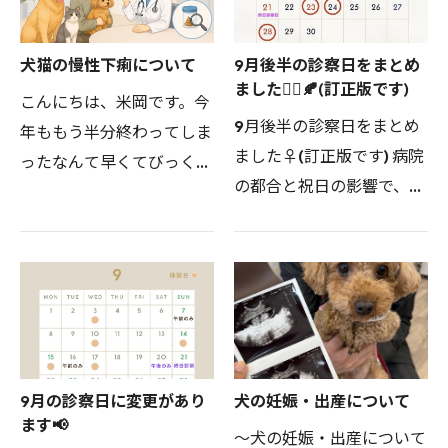
犬猫の慢性下痢について
9月後半の診察日をまとめ
ました🙇‍♀️🍂(訂正版です)
こんにちは、米岡です。今
9月後半の診察日をまとめ
年ももう半分終わってしま
ました♀(訂正版です) 病院
ったなんて早くてびっくり
の都合と祝日の影響で、変
しますね。最近、慢性下痢
則的になっております よ
を示す患者さんが多くいら
ろしくお願いいたします♀
っしゃっていますので、今
#動物病院 #三鷹 #犬 #猫
日は慢性下痢について書い
#うさぎ #フェレット #チ
てみたいと思います。…
ンチラ #ハムスター #…
9月の診察日に変更があり
犬の妊娠・出産について
ます📢
～犬の妊娠・出産について