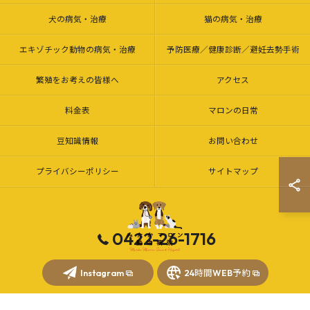
犬の病気・治療
猫の病気・治療
エキゾチック動物の病気・治療
予防医療／健康診断／避妊去勢手術
繁殖をお考えの皆様へ
アクセス
料金表
マロンの日常
豆知識情報
お問い合わせ
プライバシーポリシー
サイトマップ
0422-26-1716
© 2026 三鷹市・調布市の動物病院｜みたかマロン動物病院 ALL RIGHTS
Instagram
24時間WEB予約
RESERVED.