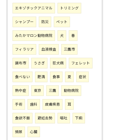
エキゾチックアニマル
トリミング
シャンプー
防災
ペット
みたかマロン動物病院
犬
春
フィラリア
血液検査
三鷹市
調布市
うさぎ
狂犬病
フェレット
食べない
肥満
食事
夏
症状
熱中症
東京
三鷹
動物病院
手術
歯科
皮膚疾患
耳
食欲不振
避妊去勢
嘔吐
下痢
頻尿
心臓