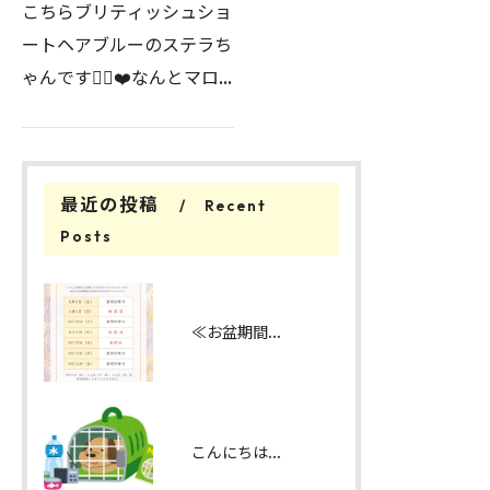
こちらブリティッシュショ
ートヘアブルーのステラち
ゃんです💁‍♀️❤️なんとマロ
ンが開院して1番最初のネ
コちゃんの患者さんなんで
す🥹当時はまだ生後3ヶ
最近の投稿
Recent
月、ステラちゃんのご家族
Posts
も初めて猫ちゃんを飼うと
の…
≪お盆期間の診察日のお知らせ≫
こんにちは！みたかマロン動物病院です。