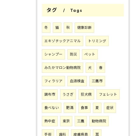
タグ
Tags
冬
猫
秋
健康診断
エキゾチックアニマル
トリミング
シャンプー
防災
ペット
みたかマロン動物病院
犬
春
フィラリア
血液検査
三鷹市
調布市
うさぎ
狂犬病
フェレット
食べない
肥満
食事
夏
症状
熱中症
東京
三鷹
動物病院
手術
歯科
皮膚疾患
耳