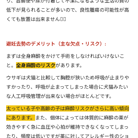
り、盲腸便や尿が付着して不潔になるような生活の質の
低下が見られることが多いので、良性腫瘍の可能性が高
くても放置は出来ません🙂‍↔️
避妊去勢のデメリット（主な欠点・リスク）:
まずは全身麻酔をかけて手術をしなければいけないこ
と。
全身麻酔のリスク
があります。
ウサギは犬猫と比較して胸腔が狭いため呼吸が止まりや
すかったり、呼吸が止まってしまった場合に犬猫みたい
な人工呼吸管理が出来ない場合がほとんどです。
太っている子や高齢の子は麻酔リスクがさらに高い傾向
にあります。
また、個体によっては体質的に麻酔の薬が
効きやすく急に血圧や心拍が維持できなくなってしまっ
たり、頻度は低いですが薬に対してアレルギー性のショ