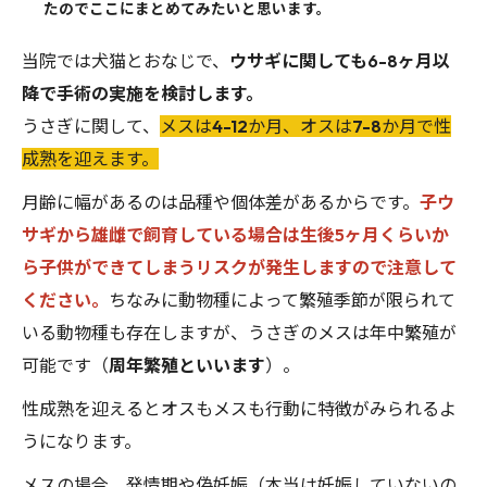
たのでここにまとめてみたいと思います。
当院では犬猫とおなじで、
ウサギに関しても6-8ヶ月以
降で手術の実施を検討します。
うさぎに関して、
メスは4-12か月、オスは7-8か月で性
成熟を迎えます。
月齢に幅があるのは品種や個体差があるからです。
子ウ
サギから雄雌で飼育している場合は生後5ヶ月くらいか
ら子供ができてしまうリスクが発生しますので注意して
ください。
ちなみに動物種によって繁殖季節が限られて
いる動物種も存在しますが、うさぎのメスは年中繁殖が
可能です（
周年繁殖といいます
）。
性成熟を迎えるとオスもメスも行動に特徴がみられるよ
うになります。
メスの場合、発情期や偽妊娠（本当は妊娠していないの