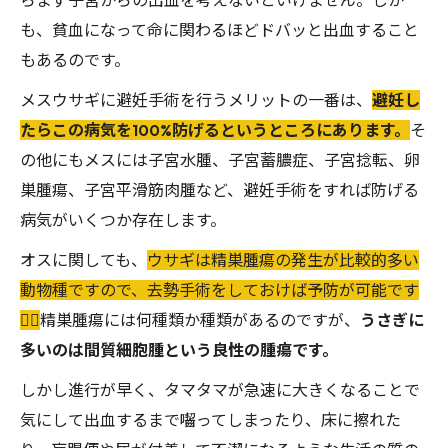
らまず子宮からの出血を考えないといけません。しか
も、貧血になって命に関わるほどドバッと出血すること
もあるのです。
メスウサギに避妊手術を行うメリットの一番は、
避妊し
たらこの病気を100%防げるというところにあります。
そ
の他にもメスには子宮水腫、子宮蓄膿症、子宮捻転、卵
巣腫瘍、子宮平滑筋肉腫など、避妊手術をすれば防げる
病気がいくつか存在します。
オスに関しても、
ウサギは精巣腫瘍の発生が比較的多い
動物種ですので、去勢手術をしておけば予防が可能です
🙂‍↕️
精巣腫瘍には何種類か種類があるのですが、
うさぎに
多いのは間質細胞腫という良性の腫瘍です。
しかし進行が早く、タマタマが急速に大きくなることで
気にして出血するまで囓ってしまったり、床に擦れた