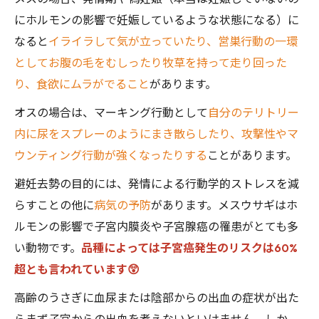
にホルモンの影響で妊娠しているような状態になる）に
なると
イライラして気が立っていたり、営巣行動の一環
としてお腹の毛をむしったり牧草を持って走り回った
り、食欲にムラがでること
があります。
オスの場合は、マーキング行動として
自分のテリトリー
内に尿をスプレーのようにまき散らしたり、攻撃性やマ
ウンティング行動が強くなったりする
ことがあります。
避妊去勢の目的には、発情による行動学的ストレスを減
らすことの他に
病気の予防
があります。メスウサギはホ
ルモンの影響で子宮内膜炎や子宮腺癌の罹患がとても多
い動物です。
品種によっては子宮癌発生のリスクは60%
超とも言われています😲
高齢のうさぎに血尿または陰部からの出血の症状が出た