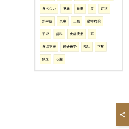
食べない
肥満
食事
夏
症状
熱中症
東京
三鷹
動物病院
手術
歯科
皮膚疾患
耳
食欲不振
避妊去勢
嘔吐
下痢
頻尿
心臓