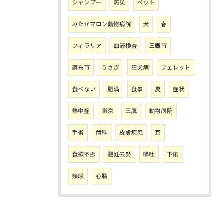
シャンプー
防災
ペット
みたかマロン動物病院
犬
春
フィラリア
血液検査
三鷹市
調布市
うさぎ
狂犬病
フェレット
食べない
肥満
食事
夏
症状
熱中症
東京
三鷹
動物病院
手術
歯科
皮膚疾患
耳
食欲不振
避妊去勢
嘔吐
下痢
頻尿
心臓