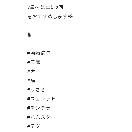
7歳〜は年に2回
をおすすめします📢
🐈
#動物病院
#三鷹
#犬
#猫
#うさぎ
#フェレット
#チンチラ
#ハムスター
#デグー