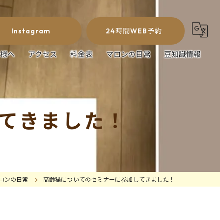
Instagram
24時間WEB予約
様へ
アクセス
料金表
マロンの日常
豆知識情報
てきました！
ロンの日常
高齢猫についてのセミナーに参加してきました！