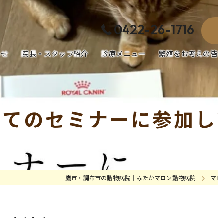
0422-26-1716
らせ
院長・スタッフ紹介
診療メニュー
繁殖をお考えの皆
犬の病気・治療
猫の病気・治療
いてのセミナーに参加し
エキゾチック動物の病気・治療
予防医療／健康診断／避妊去勢手術
三鷹市・調布市の動物病院｜みたかマロン動物病院
マ