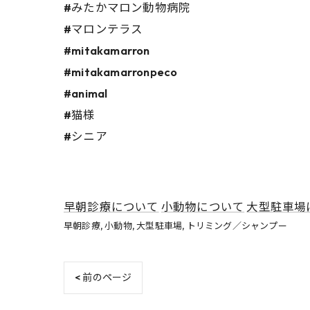
#みたかマロン動物病院
#マロンテラス
#mitakamarron
#mitakamarronpeco
#animal
#猫様
#シニア
早朝診療について
小動物について
大型駐車場
早朝診療
小動物
大型駐車場
トリミング／シャンプー
< 前のページ